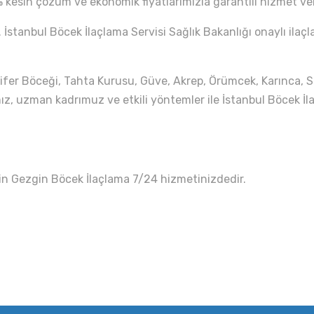
 kesin çözüm ve ekonomik fiyatlarımızla garantili hizmet ve
 İstanbul Böcek İlaçlama Servisi Sağlık Bakanlığı onaylı ilaç
fer Böceği, Tahta Kurusu, Güve, Akrep, Örümcek, Karınca, Sin
z, uzman kadrımuz ve etkili yöntemler ile İstanbul Böcek İl
in Gezgin Böcek İlaçlama 7/24 hizmetinizdedir.