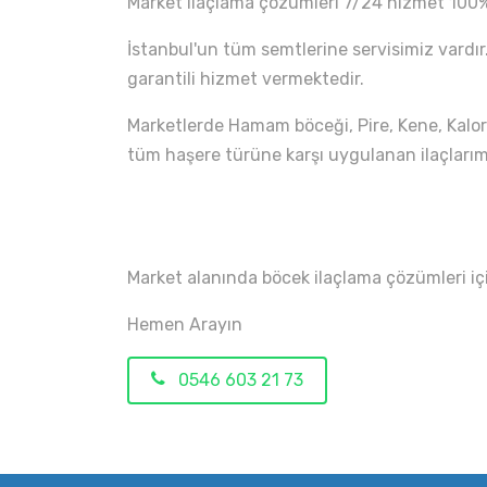
Market ilaçlama çözümleri 7/24 hizmet 100%
İstanbul'un tüm semtlerine servisimiz vardır.
garantili hizmet vermektedir.
Marketlerde Hamam böceği, Pire, Kene, Kalori
tüm haşere türüne karşı uygulanan ilaçlarımı
Market alanında böcek ilaçlama çözümleri iç
Hemen Arayın
0546 603 21 73