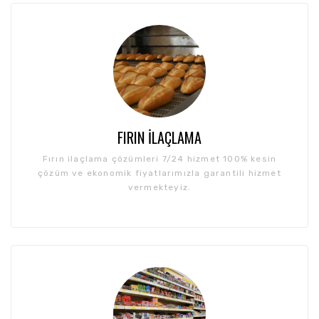
FIRIN İLAÇLAMA
Fırın ilaçlama çözümleri 7/24 hizmet 100% kesin
çözüm ve ekonomik fiyatlarımızla garantili hizmet
vermekteyiz.