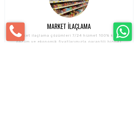
MARKET İLAÇLAMA
Market ilaçlama çözümleri 7/24 hizmet 100% kesin
çözüm ve ekonomik fiyatlarımızla garantili hizmet
vermekteyiz.