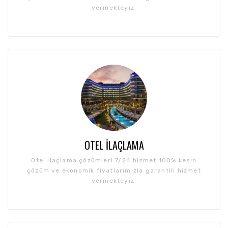
vermekteyiz.
OTEL İLAÇLAMA
Otel ilaçlama çözümleri 7/24 hizmet 100% kesin
çözüm ve ekonomik fiyatlarımızla garantili hizmet
vermekteyiz.