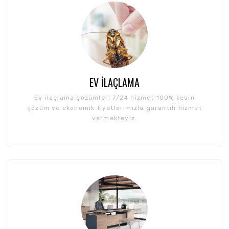
EV İLAÇLAMA
Ev ilaçlama çözümleri 7/24 hizmet 100% kesin
çözüm ve ekonomik fiyatlarımızla garantili hizmet
vermekteyiz.