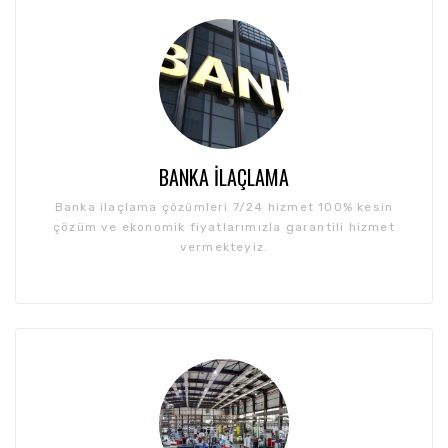
BANKA İLAÇLAMA
Banka ilaçlama çözümleri 7/24 hizmet 100% kesin
çözüm ve ekonomik fiyatlarımızla garantili hizmet
vermekteyiz.