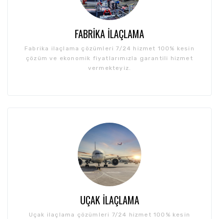
FABRIKA İLAÇLAMA
Fabrika ilaçlama çözümleri 7/24 hizmet 100% kesin
çözüm ve ekonomik fiyatlarımızla garantili hizmet
vermekteyiz.
UÇAK İLAÇLAMA
Uçak ilaçlama çözümleri 7/24 hizmet 100% kesin